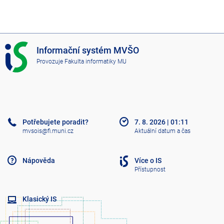
I
Informační systém MVŠO
S
Provozuje
Fakulta informatiky MU
M
V
Š
O
Potřebujete poradit?
7. 8. 2026
|
01:11
mvsois@fi.muni.cz
Aktuální datum a čas
Nápověda
Více o IS
Přístupnost
Klasický IS