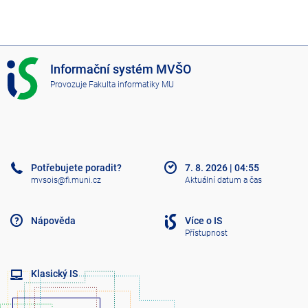
I
Informační systém MVŠO
S
Provozuje
Fakulta informatiky MU
M
V
Š
O
Potřebujete poradit?
7. 8. 2026
|
04:55
mvsois@fi.muni.cz
Aktuální datum a čas
Nápověda
Více o IS
Přístupnost
Klasický IS