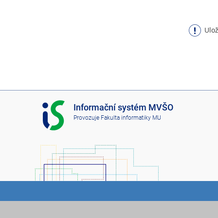
Ulož
I
Informační systém MVŠO
S
Provozuje
Fakulta informatiky MU
M
V
Š
O