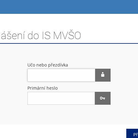
hlášení do IS MVŠO
Učo nebo přezdívka
Primární heslo
Př