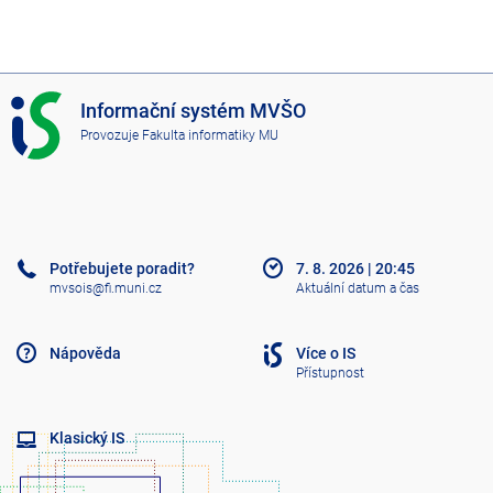
I
Informační systém MVŠO
S
Provozuje
Fakulta informatiky MU
M
V
Š
O
Potřebujete poradit?
7. 8. 2026
|
20:45
mvsois@fi.muni.cz
Aktuální datum a čas
Nápověda
Více o IS
Přístupnost
Klasický IS