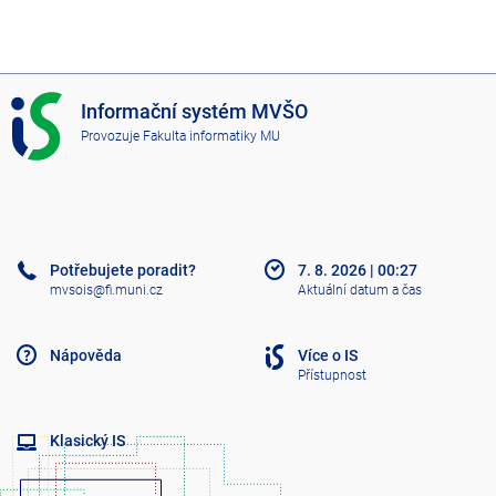
I
Informační systém MVŠO
S
Provozuje
Fakulta informatiky MU
M
V
Š
O
Potřebujete poradit?
7. 8. 2026
|
00:27
mvsois@fi.muni.cz
Aktuální datum a čas
Nápověda
Více o IS
Přístupnost
Klasický IS