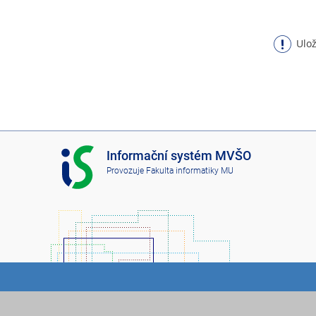
Ulož
I
Informační systém MVŠO
S
Provozuje
Fakulta informatiky MU
M
V
Š
O