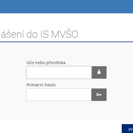
hlášení do IS MVŠO
Učo nebo přezdívka
Primární heslo
Př