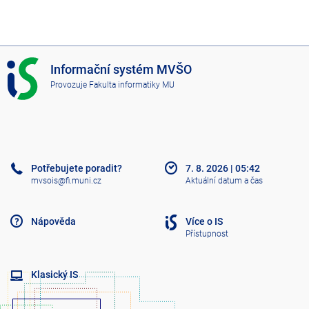
I
Informační systém MVŠO
S
Provozuje
Fakulta informatiky MU
M
V
Š
O
Potřebujete poradit?
7. 8. 2026
|
05:42
mvsois@fi.muni.cz
Aktuální datum a čas
Nápověda
Více o IS
Přístupnost
Klasický IS