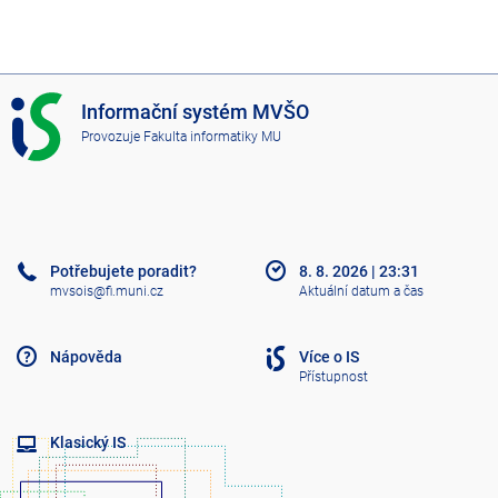
I
Informační systém MVŠO
S
Provozuje
Fakulta informatiky MU
M
V
Š
O
Potřebujete poradit?
8. 8. 2026
|
23:31
mvsois@fi.muni.cz
Aktuální datum a čas
Nápověda
Více o IS
Přístupnost
Klasický IS