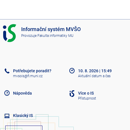
I
Informační systém MVŠO
S
Provozuje
Fakulta informatiky MU
M
V
Š
O
Potřebujete poradit?
10. 8. 2026
|
15:49
mvsois@fi.muni.cz
Aktuální datum a čas
Nápověda
Více o IS
Přístupnost
Klasický IS