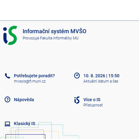
I
Informační systém MVŠO
S
Provozuje
Fakulta informatiky MU
M
V
Š
O
Potřebujete poradit?
10. 8. 2026
|
15:50
mvsois@fi.muni.cz
Aktuální datum a čas
Nápověda
Více o IS
Přístupnost
Klasický IS