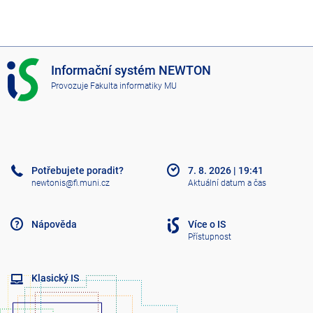
I
Informační systém NEWTON
S
Provozuje
Fakulta informatiky MU
N
E
W
T
O
N
Potřebujete poradit?
7. 8. 2026
|
19:41
newtonis@fi.muni.cz
Aktuální datum a čas
Nápověda
Více o IS
Přístupnost
Klasický IS