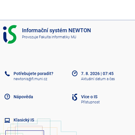
I
Informační systém NEWTON
S
Provozuje
Fakulta informatiky MU
N
E
W
T
O
N
Potřebujete poradit?
7. 8. 2026
|
07:45
newtonis@fi.muni.cz
Aktuální datum a čas
Nápověda
Více o IS
Přístupnost
Klasický IS