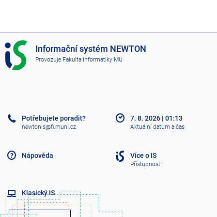
I
Informační systém NEWTON
S
Provozuje
Fakulta informatiky MU
N
E
W
T
O
N
Potřebujete poradit?
7. 8. 2026
|
01:13
newtonis@fi.muni.cz
Aktuální datum a čas
Nápověda
Více o IS
Přístupnost
Klasický IS