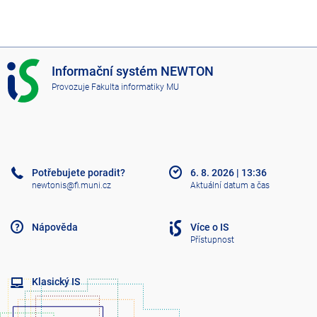
I
Informační systém NEWTON
S
Provozuje
Fakulta informatiky MU
N
E
W
T
O
N
Potřebujete poradit?
6. 8. 2026
|
13:36
newtonis@fi.muni.cz
Aktuální datum a čas
Nápověda
Více o IS
Přístupnost
Klasický IS