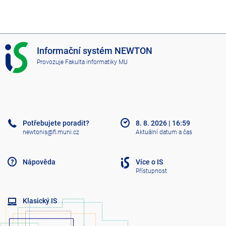
I
Informační systém NEWTON
S
Provozuje
Fakulta informatiky MU
N
E
W
T
O
N
Potřebujete poradit?
8. 8. 2026
|
16:59
newtonis@fi.muni.cz
Aktuální datum a čas
Nápověda
Více o IS
Přístupnost
Klasický IS