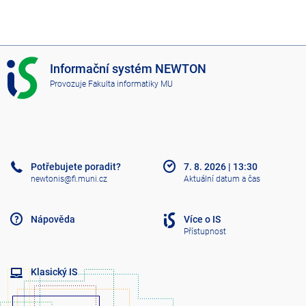
I
Informační systém NEWTON
S
Provozuje
Fakulta informatiky MU
N
E
W
T
O
N
Potřebujete poradit?
7. 8. 2026
|
13:30
newtonis@fi.muni.cz
Aktuální datum a čas
Nápověda
Více o IS
Přístupnost
Klasický IS