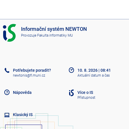
I
Informační systém NEWTON
S
Provozuje
Fakulta informatiky MU
N
E
W
T
O
N
Potřebujete poradit?
10. 8. 2026
|
08:41
newtonis@fi.muni.cz
Aktuální datum a čas
Nápověda
Více o IS
Přístupnost
Klasický IS