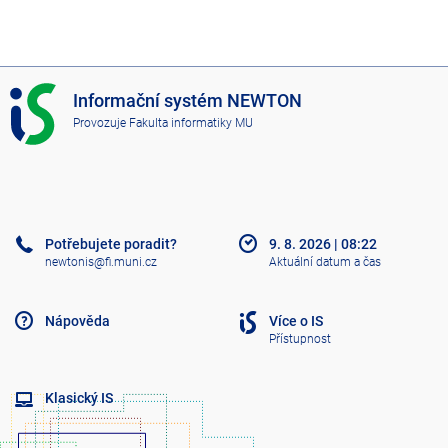
I
Informační systém NEWTON
S
Provozuje
Fakulta informatiky MU
N
E
W
T
O
N
Potřebujete poradit?
9. 8. 2026
|
08:22
newtonis@fi.muni.cz
Aktuální datum a čas
Nápověda
Více o IS
Přístupnost
Klasický IS