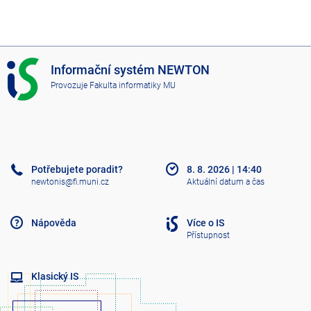
I
Informační systém NEWTON
S
Provozuje
Fakulta informatiky MU
N
E
W
T
O
N
Potřebujete poradit?
8. 8. 2026
|
14:40
newtonis@fi.muni.cz
Aktuální datum a čas
Nápověda
Více o IS
Přístupnost
Klasický IS