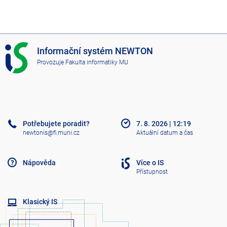
I
Informační systém NEWTON
S
Provozuje
Fakulta informatiky MU
N
E
W
T
O
N
Potřebujete poradit?
7. 8. 2026
|
12:19
newtonis@fi.muni.cz
Aktuální datum a čas
Nápověda
Více o IS
Přístupnost
Klasický IS