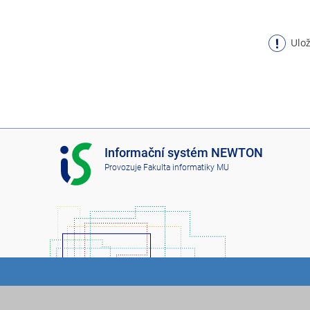
Ulož
I
Informační systém NEWTON
S
Provozuje
Fakulta informatiky MU
N
E
W
T
O
N