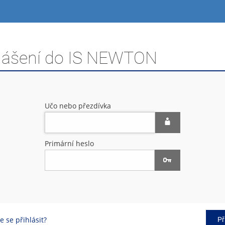
hlášení do IS NEWTON
Učo nebo přezdívka
Primární heslo
 se přihlásit?
Př