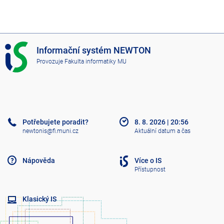
I
Informační systém NEWTON
S
Provozuje
Fakulta informatiky MU
N
E
W
T
O
N
Potřebujete poradit?
8. 8. 2026
|
20:56
newtonis@fi.muni.cz
Aktuální datum a čas
Nápověda
Více o IS
Přístupnost
Klasický IS