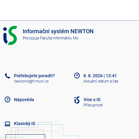
I
Informační systém NEWTON
S
Provozuje
Fakulta informatiky MU
N
E
W
T
O
N
Potřebujete poradit?
8. 8. 2026
|
13:41
newtonis@fi.muni.cz
Aktuální datum a čas
Nápověda
Více o IS
Přístupnost
Klasický IS