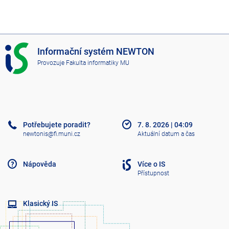
I
Informační systém NEWTON
S
Provozuje
Fakulta informatiky MU
N
E
W
T
O
N
Potřebujete poradit?
7. 8. 2026
|
04:09
newtonis@fi.muni.cz
Aktuální datum a čas
Nápověda
Více o IS
Přístupnost
Klasický IS