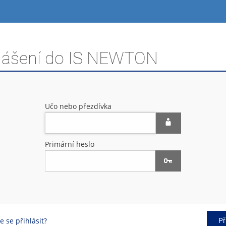
hlášení do IS NEWTON
Učo nebo přezdívka
Primární heslo
 se přihlásit?
Př