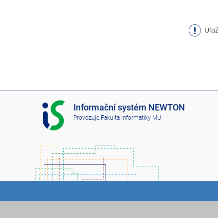
Ulož
I
Informační systém NEWTON
S
Provozuje
Fakulta informatiky MU
N
E
W
T
O
N