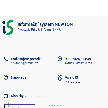
I
Informační systém NEWTON
S
Provozuje
Fakulta informatiky MU
N
E
W
T
O
N
Potřebujete poradit?
9. 8. 2026
|
14:38
newtonis@fi.muni.cz
Aktuální datum a čas
Nápověda
Více o IS
Přístupnost
Klasický IS