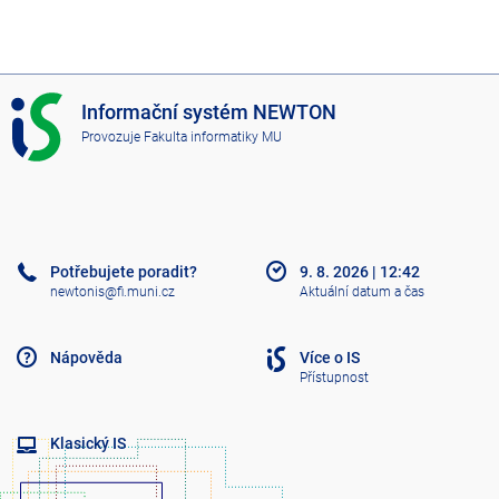
I
Informační systém NEWTON
S
Provozuje
Fakulta informatiky MU
N
E
W
T
O
N
Potřebujete poradit?
9. 8. 2026
|
12:42
newtonis@fi.muni.cz
Aktuální datum a čas
Nápověda
Více o IS
Přístupnost
Klasický IS