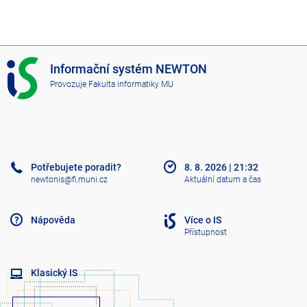
I
Informační systém NEWTON
S
Provozuje
Fakulta informatiky MU
N
E
W
T
O
N
Potřebujete poradit?
8. 8. 2026
|
21:32
newtonis@fi.muni.cz
Aktuální datum a čas
Nápověda
Více o IS
Přístupnost
Klasický IS