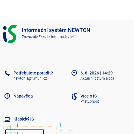
I
Informační systém NEWTON
S
Provozuje
Fakulta informatiky MU
N
E
W
T
O
N
Potřebujete poradit?
6. 8. 2026
|
14:29
newtonis@fi.muni.cz
Aktuální datum a čas
Nápověda
Více o IS
Přístupnost
Klasický IS