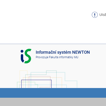
Ulož
I
Informační systém NEWTON
S
Provozuje
Fakulta informatiky MU
N
E
W
T
O
N