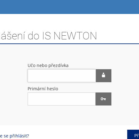
hlášení do IS NEWTON
Učo nebo přezdívka
Primární heslo
 se přihlásit?
Př