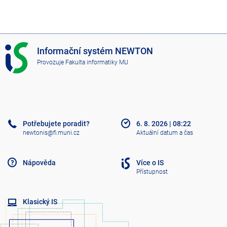
I
Informační systém NEWTON
S
Provozuje
Fakulta informatiky MU
N
E
W
T
O
N
Potřebujete poradit?
6. 8. 2026
|
08:22
newtonis@fi.muni.cz
Aktuální datum a čas
Nápověda
Více o IS
Přístupnost
Klasický IS