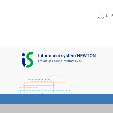
Ulož
I
Informační systém NEWTON
S
Provozuje
Fakulta informatiky MU
N
E
W
T
O
N