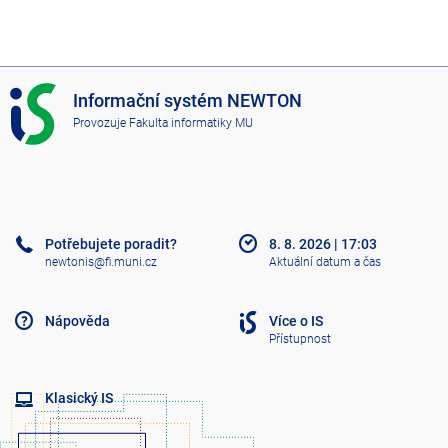
I
Informační systém NEWTON
S
Provozuje
Fakulta informatiky MU
N
E
W
T
O
N
Potřebujete poradit?
8. 8. 2026
|
17:03
newtonis@fi.muni.cz
Aktuální datum a čas
Nápověda
Více o IS
Přístupnost
Klasický IS