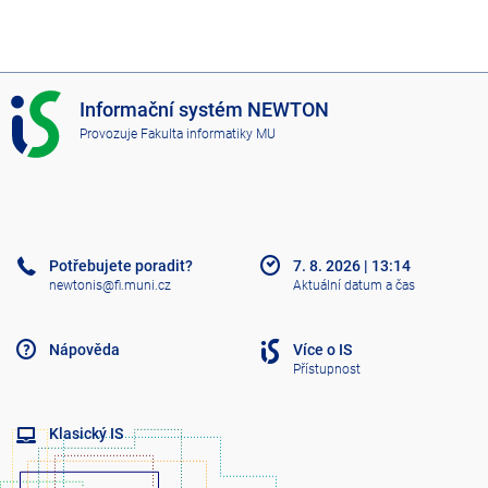
I
Informační systém NEWTON
S
Provozuje
Fakulta informatiky MU
N
E
W
T
O
N
Potřebujete poradit?
7. 8. 2026
|
13:14
newtonis@fi.muni.cz
Aktuální datum a čas
Nápověda
Více o IS
Přístupnost
Klasický IS