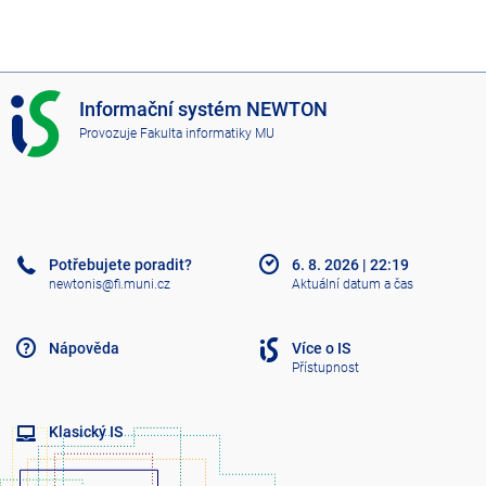
I
Informační systém NEWTON
S
Provozuje
Fakulta informatiky MU
N
E
W
T
O
N
Potřebujete poradit?
6. 8. 2026
|
22:19
newtonis@fi.muni.cz
Aktuální datum a čas
Nápověda
Více o IS
Přístupnost
Klasický IS