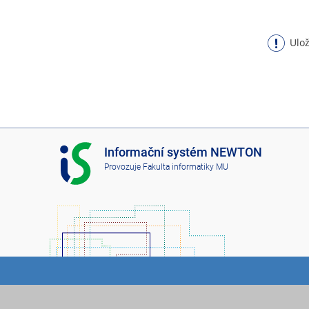
Ulož
I
Informační systém NEWTON
S
Provozuje
Fakulta informatiky MU
N
E
W
T
O
N