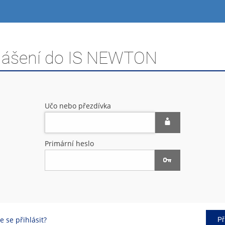
hlášení do IS NEWTON
Učo nebo přezdívka
Primární heslo
 se přihlásit?
Př