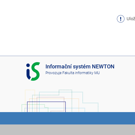
Ulož
I
Informační systém NEWTON
S
Provozuje
Fakulta informatiky MU
N
E
W
T
O
N