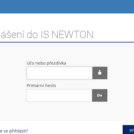
hlášení do IS NEWTON
Učo nebo přezdívka
Primární heslo
 se přihlásit?
Př