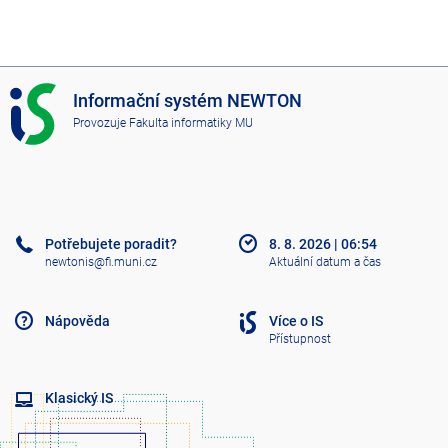
I
Informační systém NEWTON
S
Provozuje
Fakulta informatiky MU
N
E
W
T
O
N
Potřebujete poradit?
8. 8. 2026
|
06:54
newtonis@fi.muni.cz
Aktuální datum a čas
Nápověda
Více o IS
Přístupnost
Klasický IS