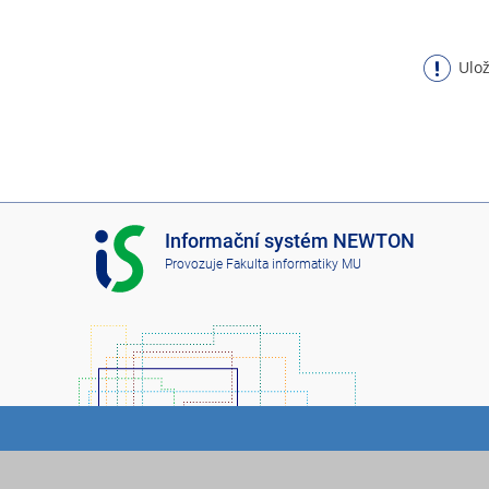
Ulož
I
Informační systém NEWTON
S
Provozuje
Fakulta informatiky MU
N
E
W
T
O
N