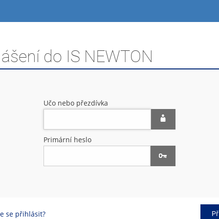
hlášení do IS NEWTON
Učo nebo přezdívka
Primární heslo
 se přihlásit?
Př