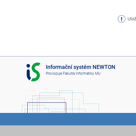
Ulož
I
Informační systém NEWTON
S
Provozuje
Fakulta informatiky MU
N
E
W
T
O
N