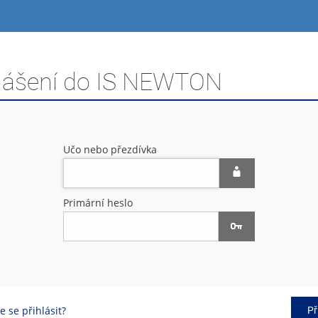
hlášení do IS NEWTON
Učo nebo přezdívka
Primární heslo
 se přihlásit?
Př