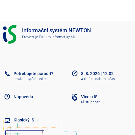
I
Informační systém NEWTON
S
Provozuje
Fakulta informatiky MU
N
E
W
T
O
N
Potřebujete poradit?
8. 8. 2026
|
12:02
newtonis@fi.muni.cz
Aktuální datum a čas
Nápověda
Více o IS
Přístupnost
Klasický IS