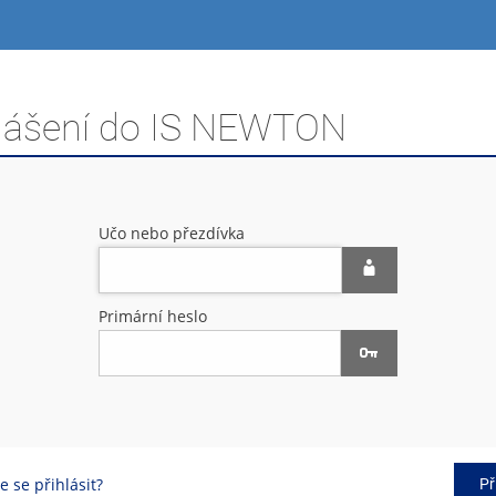
hlášení do IS NEWTON
Učo nebo přezdívka
Primární heslo
 se přihlásit?
Př