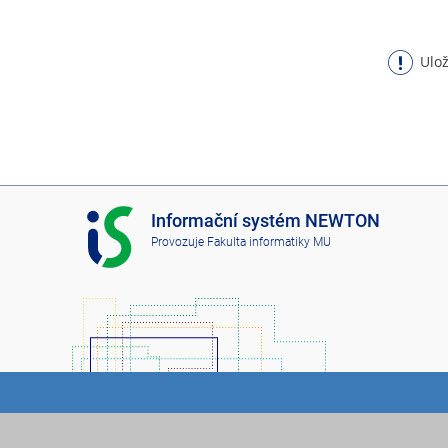
Ulož
I
Informační systém NEWTON
S
Provozuje
Fakulta informatiky MU
N
E
W
T
O
N