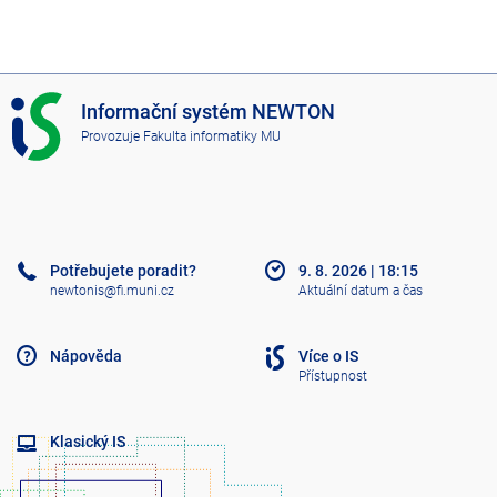
I
Informační systém NEWTON
S
Provozuje
Fakulta informatiky MU
N
E
W
T
O
N
Potřebujete poradit?
9. 8. 2026
|
18:15
newtonis@fi.muni.cz
Aktuální datum a čas
Nápověda
Více o IS
Přístupnost
Klasický IS