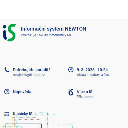
I
Informační systém NEWTON
S
Provozuje
Fakulta informatiky MU
N
E
W
T
O
N
Potřebujete poradit?
9. 8. 2026
|
10:24
newtonis@fi.muni.cz
Aktuální datum a čas
Nápověda
Více o IS
Přístupnost
Klasický IS