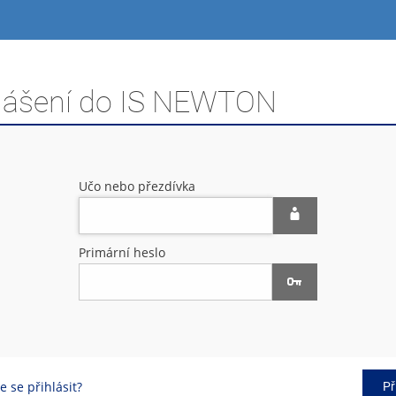
hlášení do IS NEWTON
Učo nebo přezdívka
Primární heslo
 se přihlásit?
Př