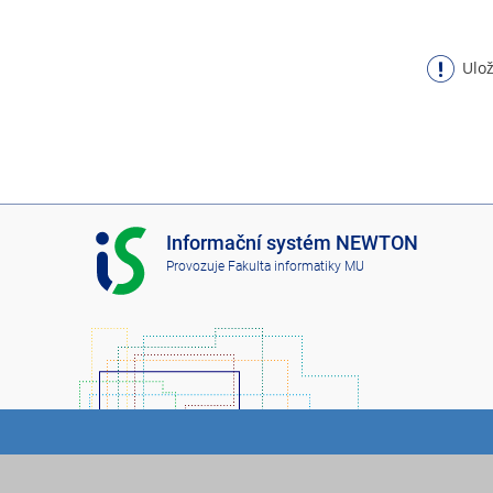
Ulož
I
Informační systém NEWTON
S
Provozuje
Fakulta informatiky MU
N
E
W
T
O
N