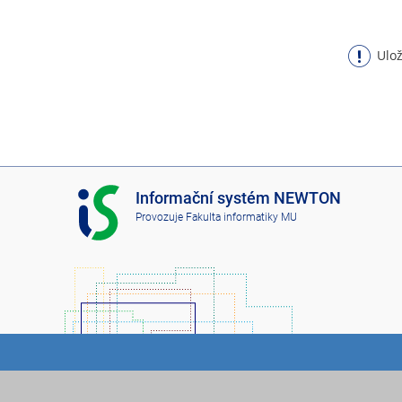
Ulož
I
Informační systém NEWTON
S
Provozuje
Fakulta informatiky MU
N
E
W
T
O
N