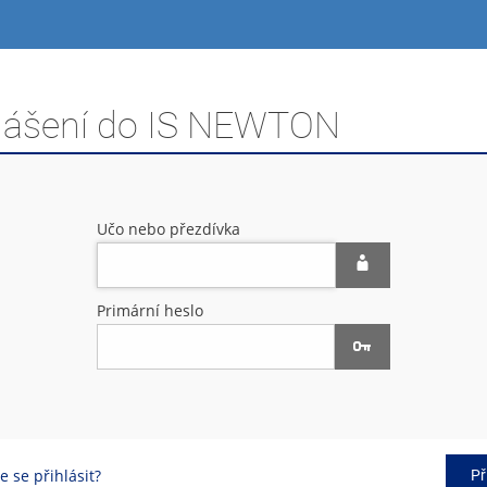
hlášení do IS NEWTON
Učo nebo přezdívka
Primární heslo
 se přihlásit?
Př