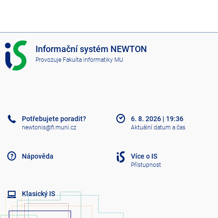
I
Informační systém NEWTON
S
Provozuje
Fakulta informatiky MU
N
E
W
T
O
N
Potřebujete poradit?
6. 8. 2026
|
19:36
newtonis@fi.muni.cz
Aktuální datum a čas
Nápověda
Více o IS
Přístupnost
Klasický IS