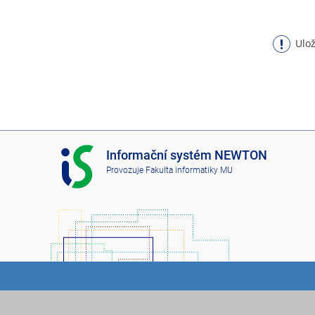
Ulož
I
Informační systém NEWTON
S
Provozuje
Fakulta informatiky MU
N
E
W
T
O
N