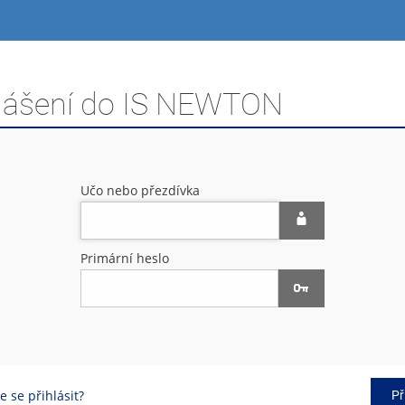
hlášení do IS NEWTON
Učo nebo přezdívka
Primární heslo
 se přihlásit?
Př