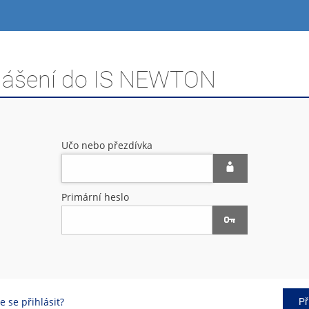
hlášení do IS NEWTON
Učo nebo přezdívka
Primární heslo
 se přihlásit?
Př