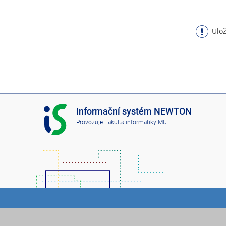
Ulož
I
Informační systém NEWTON
S
Provozuje
Fakulta informatiky MU
N
E
W
T
O
N