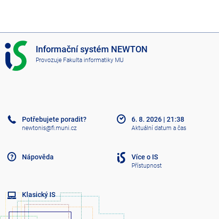
I
Informační systém NEWTON
S
Provozuje
Fakulta informatiky MU
N
E
W
T
O
N
Potřebujete poradit?
6. 8. 2026
|
21:38
newtonis@fi.muni.cz
Aktuální datum a čas
Nápověda
Více o IS
Přístupnost
Klasický IS